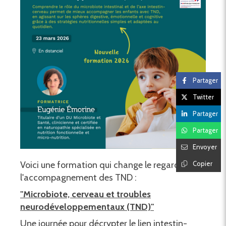
Partager
Twitter
Partager
Partager
Envoyer
Voici une formation qui change le regard sur
Copier
l'accompagnement des TND :
"Microbiote, cerveau et troubles
neurodéveloppementaux (TND)"
Une journée pour décrypter le lien intestin-