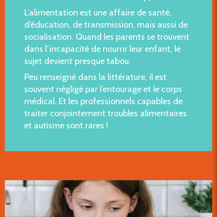
L’alimentation est une affaire de santé,
d’éducation, de transmission, mais aussi de
socialisation. Quand les parents se trouvent
dans l’incapacité de nourrir leur enfant, le
sujet devient presque tabou.
Peu renseigné dans la littérature, il est
souvent négligé par l’entourage et le corps
médical. Et les professionnels capables de
traiter conjointement troubles alimentaires
et autisme sont rares !