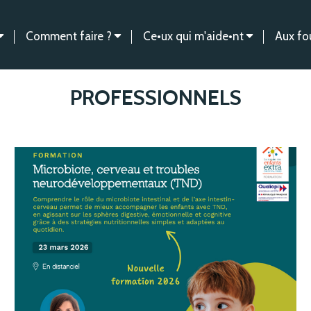
Comment faire ?
Ce•ux qui m'aide•nt
Aux fo
PROFESSIONNELS