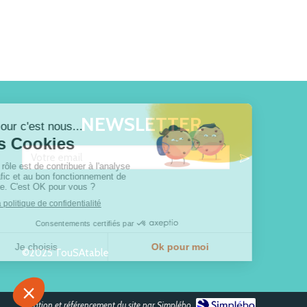
NEWSLETTER
Votre email
©2025 TouSAtable
Création et référencement du site par Simplébo