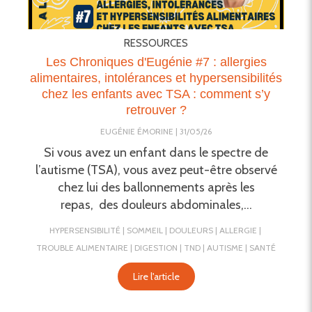
RESSOURCES
Les Chroniques d'Eugénie #7 : allergies
alimentaires, intolérances et hypersensibilités
chez les enfants avec TSA : comment s’y
retrouver ?
EUGÉNIE ÉMORINE
31/05/26
Si vous avez un enfant dans le spectre de
l’autisme (TSA), vous avez peut-être observé
chez lui des ballonnements après les
repas, des douleurs abdominales,...
HYPERSENSIBILITÉ
SOMMEIL
DOULEURS
ALLERGIE
TROUBLE ALIMENTAIRE
DIGESTION
TND
AUTISME
SANTÉ
Lire l'article