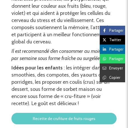
donnent leur couleur aux fruits (bleu, rouge,
violet) et qui aident à protéger les cellules du
cerveau du stress et du vieillissement. Ces
composés soutiennent la mémoire, l’attention
Partager
et participent à un meilleur fonctionnement
Twitter
global du cerveau.
Partager
Il est recommandé d’en consommer au moins 3 fois
par semaine sous forme fraîche ou surgelée (Bio).
Partager
Idées pour les enfants
: les intégrer dans des
Envoyer
smoothies, des compotes, des yaourts ou des
Copier
porridges, les proposer en coulis (crus) sur un
dessert, sous forme de sorbet maison ou
encore sous forme de « cru-fiture » (voir
recette). Le goût est délicieux !
Recette de crufiture de fruits rouges