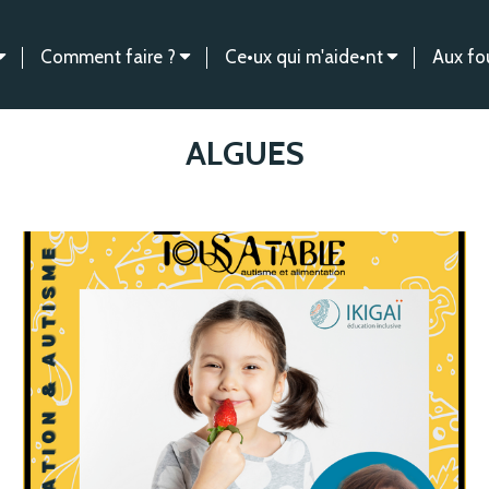
Comment faire ?
Ce•ux qui m'aide•nt
Aux fo
ALGUES