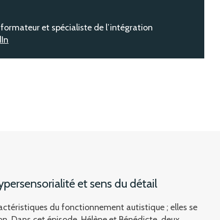
formateur et spécialiste de l’intégration
dIn
ypersensorialité et sens du détail
ractéristiques du fonctionnement autistique ; elles se
on. Dans cet épisode, Hélène et Bénédicte, deux