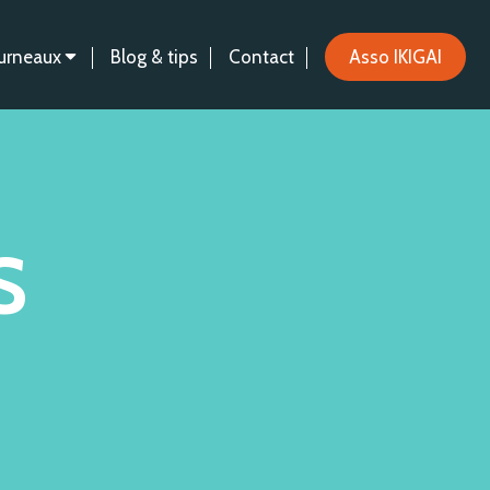
urneaux
Blog & tips
Contact
Asso IKIGAI
S