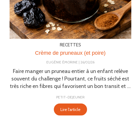
RECETTES
Crème de pruneaux (et poire)
EUGÉNIE ÉMORINE
26/02/26
Faire manger un pruneau entier à un enfant relève
souvent du challenge ! Pourtant, ce fruits séché est
très riche en fibres qui favorisent un bon transit et ...
PETIT-DEJEUNER
Lire l'article