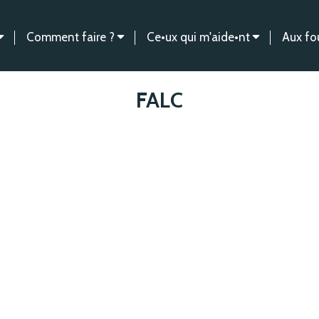
Comment faire ?
Ce•ux qui m'aide•nt
Aux fo
FALC