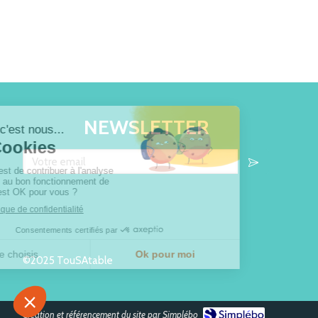
NEWSLETTER
Votre email
©2025 TouSAtable
Création et référencement du site par Simplébo